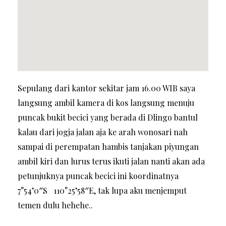
Sepulang dari kantor sekitar jam 16.00 WIB saya
langsung ambil kamera di kos langsung menuju
puncak bukit becici yang berada di Dlingo bantul
kalau dari jogja jalan aja ke arah wonosari nah
sampai di perempatan hambis tanjakan piyungan
ambil kiri dan lurus terus ikuti jalan nanti akan ada
petunjuknya puncak becici ini koordinatnya
7°54’0″S 110°25’58″E, tak lupa aku menjemput
temen dulu hehehe..