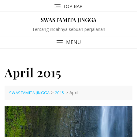
Skip
TOP BAR
to
content
SWASTAMITA JINGGA
Tentang indahnya sebuah perjalanan
MENU
April 2015
>
>
April
SWASTAMITA JINGGA
2015