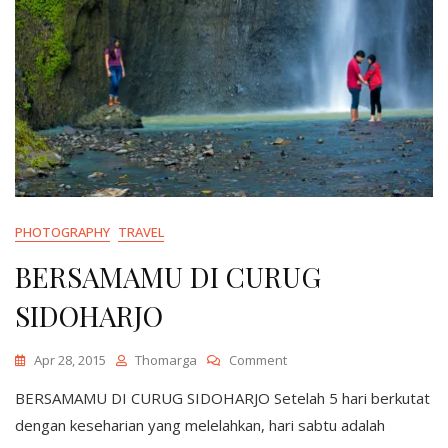
PHOTOGRAPHY
TRAVEL
BERSAMAMU DI CURUG
SIDOHARJO
On
Apr 28, 2015
Thomarga
Comment
BERSAMAMU
BERSAMAMU DI CURUG SIDOHARJO Setelah 5 hari berkutat
DI
CURUG
dengan keseharian yang melelahkan, hari sabtu adalah
SIDOHARJO